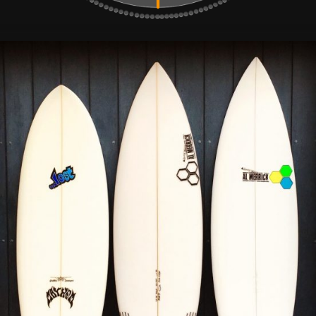
Surf
Deli,
Delicious
Surf
Stuff