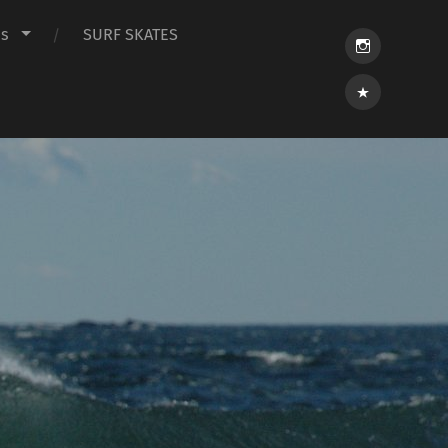
ps
SURF SKATES
Intagram
Lokala
Custom
brädor