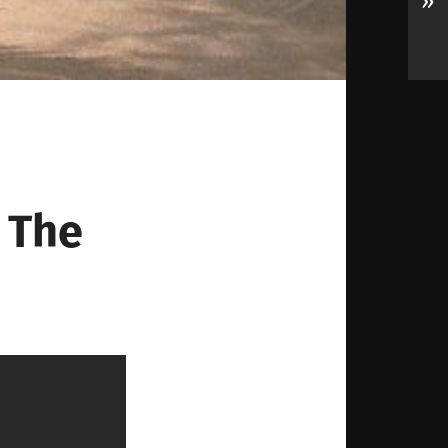
»
 The