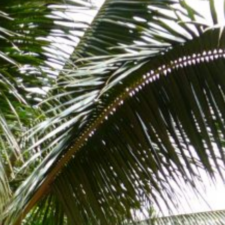
Deliciou
Surf
Stuff