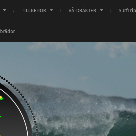
TILLBEHÖR
VÅTDRÄKTER
SurfTri
 brädor